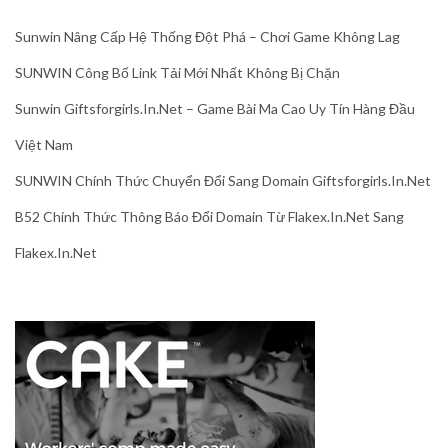
Sunwin Nâng Cấp Hệ Thống Đột Phá – Chơi Game Không Lag
SUNWIN Công Bố Link Tải Mới Nhất Không Bị Chặn
Sunwin Giftsforgirls.in.net – Game Bài Ma Cao Uy Tín Hàng Đầu
Việt Nam
SUNWIN Chính Thức Chuyển Đổi Sang Domain Giftsforgirls.in.net
B52 Chính Thức Thông Báo Đổi Domain Từ Flakex.in.net Sang
Flakex.in.net