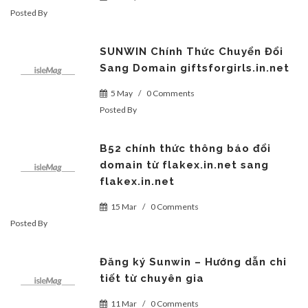
Posted By
SUNWIN Chính Thức Chuyển Đổi
Sang Domain giftsforgirls.in.net
5 May
/
0 Comments
Posted By
B52 chính thức thông báo đổi
domain từ flakex.in.net sang
flakex.in.net
15 Mar
/
0 Comments
Posted By
Đăng ký Sunwin – Hướng dẫn chi
tiết từ chuyên gia
11 Mar
/
0 Comments