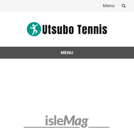
Menu
Skip
to
content
MENU
Skip
to
content