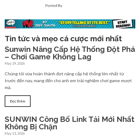
Posted By
Tin tức và mẹo cá cược mới nhất
Sunwin Nâng Cấp Hệ Thống Đột Phá
– Chơi Game Không Lag
May 29, 2026
Chúng tôi vừa hoàn thành đợt nâng cấp hệ thống lớn nhất từ
trước đến nay, mang đến cho anh em trải nghiệm chơi game mượt
mà.
Đọc thêm
SUNWIN Công Bố Link Tải Mới Nhất
Không Bị Chặn
May 13, 2026