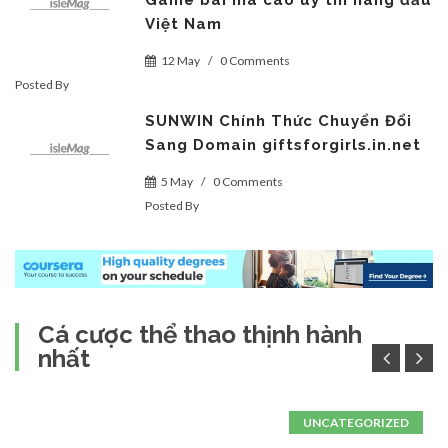
Game bài ma cao uy tín hàng đầu
Việt Nam
12 May
/
0 Comments
Posted By
SUNWIN Chính Thức Chuyển Đổi
Sang Domain giftsforgirls.in.net
5 May
/
0 Comments
Posted By
Cá cược thể thao thịnh hành
nhất
UNCATEGORIZED