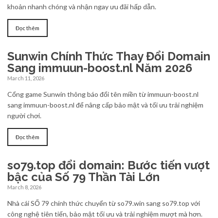
khoản nhanh chóng và nhận ngay ưu đãi hấp dẫn.
Đọc thêm
Sunwin Chính Thức Thay Đổi Domain
Sang immuun-boost.nl Năm 2026
March 11, 2026
Cổng game Sunwin thông báo đổi tên miền từ immuun-boost.nl
sang immuun-boost.nl để nâng cấp bảo mật và tối ưu trải nghiệm
người chơi.
Đọc thêm
so79.top đổi domain: Bước tiến vượt
bậc của Số 79 Thần Tài Lớn
March 8, 2026
Nhà cái SỐ 79 chính thức chuyển từ so79.win sang so79.top với
công nghệ tiên tiến, bảo mật tối ưu và trải nghiệm mượt mà hơn.