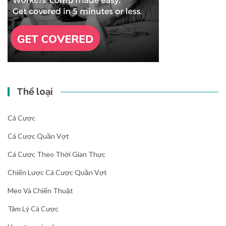
Thể loại
Cá Cược
Cá Cược Quần Vợt
Cá Cược Theo Thời Gian Thực
Chiến Lược Cá Cược Quần Vợt
Mẹo Và Chiến Thuật
Tâm Lý Cá Cược