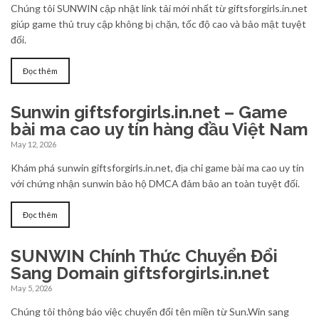
Chúng tôi SUNWIN cập nhật link tải mới nhất từ giftsforgirls.in.net
giúp game thủ truy cập không bị chặn, tốc độ cao và bảo mật tuyệt
đối.
Đọc thêm
Sunwin giftsforgirls.in.net – Game
bài ma cao uy tín hàng đầu Việt Nam
May 12, 2026
Khám phá sunwin giftsforgirls.in.net, địa chỉ game bài ma cao uy tín
với chứng nhận sunwin bảo hộ DMCA đảm bảo an toàn tuyệt đối.
Đọc thêm
SUNWIN Chính Thức Chuyển Đổi
Sang Domain giftsforgirls.in.net
May 5, 2026
Chúng tôi thông báo việc chuyển đổi tên miền từ Sun.Win sang