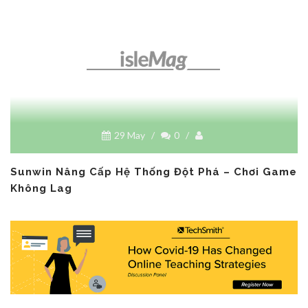
29 May
/
0
/
Sunwin Nâng Cấp Hệ Thống Đột Phá – Chơi Game
Không Lag