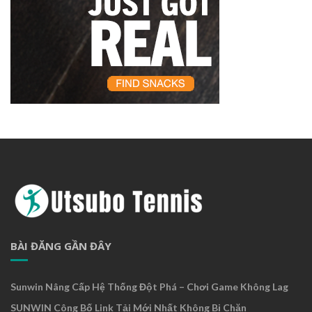
BÀI ĐĂNG GẦN ĐÂY
Sunwin Nâng Cấp Hệ Thống Đột Phá – Chơi Game Không Lag
SUNWIN Công Bố Link Tải Mới Nhất Không Bị Chặn