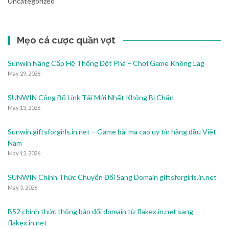
Uncategorized
Mẹo cá cược quần vợt
Sunwin Nâng Cấp Hệ Thống Đột Phá – Chơi Game Không Lag
May 29, 2026
SUNWIN Công Bố Link Tải Mới Nhất Không Bị Chặn
May 13, 2026
Sunwin giftsforgirls.in.net – Game bài ma cao uy tín hàng đầu Việt
Nam
May 12, 2026
SUNWIN Chính Thức Chuyển Đổi Sang Domain giftsforgirls.in.net
May 5, 2026
B52 chính thức thông báo đổi domain từ flakex.in.net sang
flakex.in.net