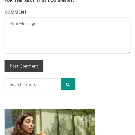
FOR THE NEXT TIME I COMMENT.
COMMENT
Search
for: