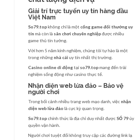
Giải trí trực tuyến uy tín
hàng đầu
Việt Nam
So79.top
không chỉ là một
cổng game đổi thưởng uy
tín
mà còn là
sân chơi chuyên nghiệp
được nhiều
game thủ tin tưởng.
Với hơn 5 năm kinh nghiệm, chúng tôi tự hào là một
trong những
nhà cái
uy tín nhất thị trường.
Casino online di động
tại
so79.top
mang đến trải
nghiệm sống động như casino thực tế.
Nhận diện web lừa đảo
– Bảo vệ
người chơi
Trong bối cảnh nhiều trang web mạo danh, việc
nhận
diện web lừa đảo
là cực kỳ quan trọng.
So79.top
chính thức là địa chỉ duy nhất được
SỔ 79
ủy
quyền vận hành.
Người chơi tuyệt đối không truy cập các đường link lạ