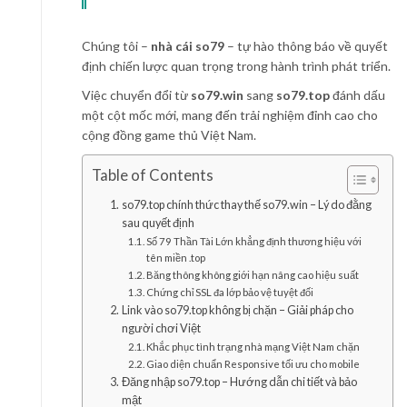
Chúng tôi –
nhà cái so79
– tự hào thông báo về quyết
định chiến lược quan trọng trong hành trình phát triển.
Việc chuyển đổi từ
so79.win
sang
so79.top
đánh dấu
một cột mốc mới, mang đến trải nghiệm đỉnh cao cho
cộng đồng game thủ Việt Nam.
Table of Contents
so79.top chính thức thay thế so79.win – Lý do đằng
sau quyết định
Số 79 Thần Tài Lớn khẳng định thương hiệu với
tên miền .top
Băng thông không giới hạn nâng cao hiệu suất
Chứng chỉ SSL đa lớp bảo vệ tuyệt đối
Link vào so79.top không bị chặn – Giải pháp cho
người chơi Việt
Khắc phục tình trạng nhà mạng Việt Nam chặn
Giao diện chuẩn Responsive tối ưu cho mobile
Đăng nhập so79.top – Hướng dẫn chi tiết và bảo
mật