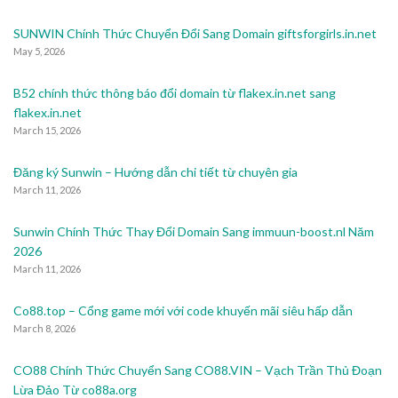
SUNWIN Chính Thức Chuyển Đổi Sang Domain giftsforgirls.in.net
May 5, 2026
B52 chính thức thông báo đổi domain từ flakex.in.net sang
flakex.in.net
March 15, 2026
Đăng ký Sunwin – Hướng dẫn chi tiết từ chuyên gia
March 11, 2026
Sunwin Chính Thức Thay Đổi Domain Sang immuun-boost.nl Năm
2026
March 11, 2026
Co88.top – Cổng game mới với code khuyến mãi siêu hấp dẫn
March 8, 2026
CO88 Chính Thức Chuyển Sang CO88.VIN – Vạch Trần Thủ Đoạn
Lừa Đảo Từ co88a.org