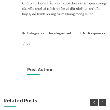
Chúng tôi luôn nhắc nhở người chơi về tầm quan trọng
của việc chơi có trách nhiệm và đặt giới hạn chi tiêu
hợp lý để tránh những rủi ro không mong muốn.
Categories:
Uncategorized
/
No Responses
/
by
Post Author:
Related Posts