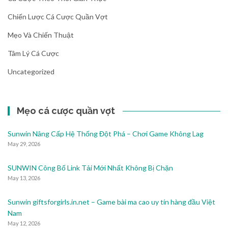
Chiến Lược Cá Cược Quần Vợt
Mẹo Và Chiến Thuật
Tâm Lý Cá Cược
Uncategorized
Mẹo cá cược quần vợt
Sunwin Nâng Cấp Hệ Thống Đột Phá – Chơi Game Không Lag
May 29, 2026
SUNWIN Công Bố Link Tải Mới Nhất Không Bị Chặn
May 13, 2026
Sunwin giftsforgirls.in.net – Game bài ma cao uy tín hàng đầu Việt
Nam
May 12, 2026