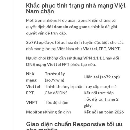
Khắc phục tình trạng
nhà mạng Việt
Nam chặn
Một trong những lý do quan trọng khiến chúng tôi
quyết định
đổi domain cổng game
chính là để giải
quyết vấn đề truy cập.
So79.top
được tối ưu hóa định tuyến đặc biệt cho các
nhà mạng lớn tại Việt Nam như
Viettel
,
FPT
,
VNPT
.
Người chơi không cần
sử dụng VPN 1.1.1.1
hay
đổi
DNS mạng Viettel FPT
phức tạp nữa.
Nhà
Trước đây
Hiện tại (so79.top)
mạng
(so79.win)
Viettel
Thỉnh thoảng bị chặn
Truy cập mượt mà
FPT
Cần đổi DNS
Kết nối trực tiếp
Tốc độ tải trang 2
VNPT
Tốc độ chậm
giây
Mobifone
Không ổn định
Kết nối an toàn 2026
Giao diện chuẩn Responsive
tối ưu