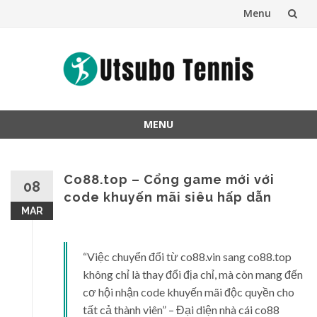
Menu
Skip
to
content
MENU
Skip
to
content
Co88.top – Cổng game mới với
08
code khuyến mãi siêu hấp dẫn
MAR
“Việc chuyển đổi từ co88.vin sang co88.top
không chỉ là thay đổi địa chỉ, mà còn mang đến
cơ hội nhận code khuyến mãi độc quyền cho
tất cả thành viên” – Đại diện nhà cái co88