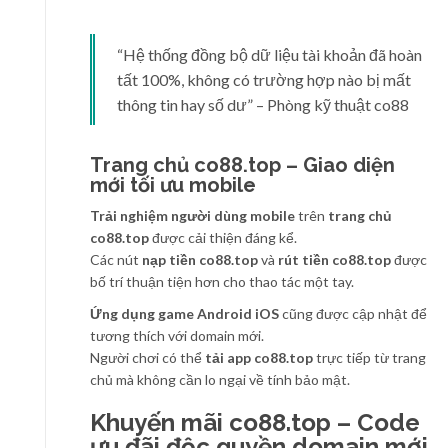
“Hệ thống đồng bộ dữ liệu tài khoản đã hoàn
tất 100%, không có trường hợp nào bị mất
thông tin hay số dư” – Phòng kỹ thuật co88
Trang chủ co88.top
– Giao diện
mới tối ưu mobile
Trải nghiệm người dùng mobile
trên
trang chủ
co88.top
được cải thiện đáng kể.
Các nút
nạp tiền co88.top
và
rút tiền co88.top
được
bố trí thuận tiện hơn cho thao tác một tay.
Ứng dụng game Android iOS
cũng được cập nhật để
tương thích với domain mới.
Người chơi có thể
tải app co88.top
trực tiếp từ trang
chủ mà không cần lo ngại về tính bảo mật.
Khuyến mãi co88.top
– Code
ưu đãi độc quyền domain mới