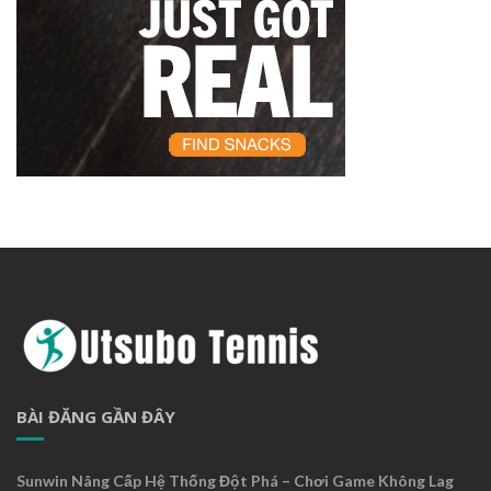
BÀI ĐĂNG GẦN ĐÂY
Sunwin Nâng Cấp Hệ Thống Đột Phá – Chơi Game Không Lag