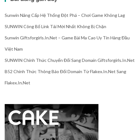
Sunwin Nâng Cấp Hệ Thống Đột Phá – Chơi Game Không Lag
SUNWIN Công Bố Link Tải Mới Nhất Không Bị Chặn
Sunwin Giftsforgirls.in.net – Game Bài Ma Cao Uy Tín Hàng Đầu
Việt Nam
SUNWIN Chính Thức Chuyển Đổi Sang Domain Giftsforgirls.in.net
B52 Chính Thức Thông Báo Đổi Domain Từ Flakex.in.net Sang
Flakex.in.net