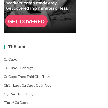
Thể loại
Cá Cược
Cá Cược Quần Vợt
Cá Cược Theo Thời Gian Thực
Chiến Lược Cá Cược Quần Vợt
Mẹo Và Chiến Thuật
Tâm Lý Cá Cược