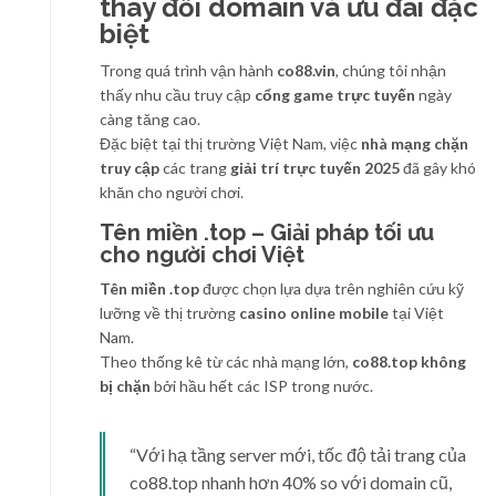
thay đổi domain và ưu đãi đặc
biệt
Trong quá trình vận hành
co88.vin
, chúng tôi nhận
thấy nhu cầu truy cập
cổng game trực tuyến
ngày
càng tăng cao.
Đặc biệt tại thị trường Việt Nam, việc
nhà mạng chặn
truy cập
các trang
giải trí trực tuyến 2025
đã gây khó
khăn cho người chơi.
Tên miền .top
– Giải pháp tối ưu
cho người chơi Việt
Tên miền .top
được chọn lựa dựa trên nghiên cứu kỹ
lưỡng về thị trường
casino online mobile
tại Việt
Nam.
Theo thống kê từ các nhà mạng lớn,
co88.top không
bị chặn
bởi hầu hết các ISP trong nước.
“Với hạ tầng server mới, tốc độ tải trang của
co88.top nhanh hơn 40% so với domain cũ,