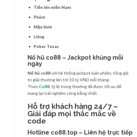
Tiến lên miền Nam
Phỏm
Mậu binh
Liêng
Poker Texas
Nổ hũ co88
– Jackpot khủng mỗi
ngày
Nổ hũ co88
với hệ thống jackpot luân phiên, tổng giá
trị giải thưởng lên tới 10 tỷ VND mỗi tháng.
Theo
Co88
, tỷ lệ trúng thưởng đã được tối ưu để
mang lại trải nghiệm công bằng nhất.
Hỗ trợ khách hàng 24/7
–
Giải đáp mọi thắc mắc về
code
Hotline co88.top
– Liên hệ trực tiếp