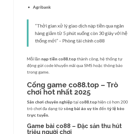
Agribank
“Thời gian xử lý giao dịch nạp tiền qua ngân
hàng giảm từ 5 phút xuống còn 30 giây với hệ
thống mới” – Phòng tài chính co88
Mỗi lần
nạp tiền co88.top
thành công, hệ thống tự
động gửi code khuyến mãi qua SMS hoặc thông báo
trong game.
Cổng game co88.top
– Trò
chơi hot nhất 2025
Sân chơi chuyên nghiệp
tại
co88.top
hiện có hơn 200
trò chơi đa dạng từ
sòng bài ảo uy tín
đến
tỷ lệ kèo
trực tuyến
.
Game bài co88
– Đặc sản thu hút
triệu người chơi