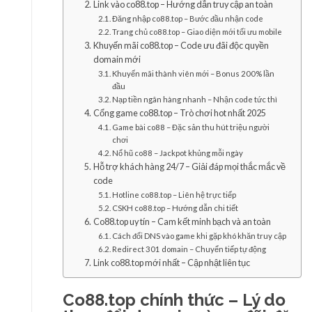
Link vào co88.top – Hướng dẫn truy cập an toàn
Đăng nhập co88.top – Bước đầu nhận code
Trang chủ co88.top – Giao diện mới tối ưu mobile
Khuyến mãi co88.top – Code ưu đãi độc quyền
domain mới
Khuyến mãi thành viên mới – Bonus 200% lần
đầu
Nạp tiền ngân hàng nhanh – Nhận code tức thì
Cổng game co88.top – Trò chơi hot nhất 2025
Game bài co88 – Đặc sản thu hút triệu người
chơi
Nổ hũ co88 – Jackpot khủng mỗi ngày
Hỗ trợ khách hàng 24/7 – Giải đáp mọi thắc mắc về
code
Hotline co88.top – Liên hệ trực tiếp
CSKH co88.top – Hướng dẫn chi tiết
Co88.top uy tín – Cam kết minh bạch và an toàn
Cách đổi DNS vào game khi gặp khó khăn truy cập
Redirect 301 domain – Chuyển tiếp tự động
Link co88.top mới nhất – Cập nhật liên tục
Co88.top chính thức
– Lý do