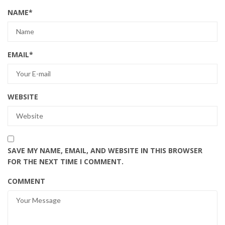
NAME
*
EMAIL
*
WEBSITE
SAVE MY NAME, EMAIL, AND WEBSITE IN THIS BROWSER
FOR THE NEXT TIME I COMMENT.
COMMENT