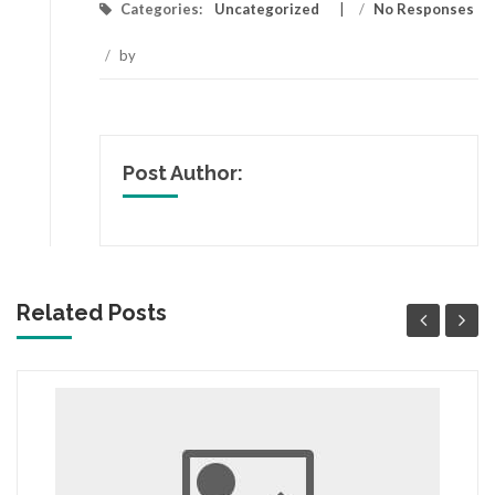
Categories:
Uncategorized
/
No Responses
/
by
Post Author:
Related Posts