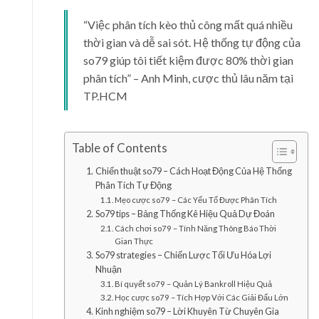
“Việc phân tích kèo thủ công mất quá nhiều
thời gian và dễ sai sót. Hệ thống tự động của
so79 giúp tôi tiết kiệm được 80% thời gian
phân tích” – Anh Minh, cược thủ lâu năm tại
TP.HCM
Table of Contents
Chiến thuật so79 – Cách Hoạt Động Của Hệ Thống
Phân Tích Tự Động
Mẹo cược so79 – Các Yếu Tố Được Phân Tích
So79 tips – Bảng Thống Kê Hiệu Quả Dự Đoán
Cách chơi so79 – Tính Năng Thông Báo Thời
Gian Thực
So79 strategies – Chiến Lược Tối Ưu Hóa Lợi
Nhuận
Bí quyết so79 – Quản Lý Bankroll Hiệu Quả
Học cược so79 – Tích Hợp Với Các Giải Đấu Lớn
Kinh nghiệm so79 – Lời Khuyên Từ Chuyên Gia