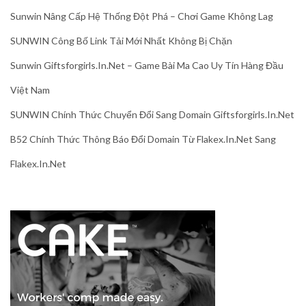
Sunwin Nâng Cấp Hệ Thống Đột Phá – Chơi Game Không Lag
SUNWIN Công Bố Link Tải Mới Nhất Không Bị Chặn
Sunwin Giftsforgirls.in.net – Game Bài Ma Cao Uy Tín Hàng Đầu
Việt Nam
SUNWIN Chính Thức Chuyển Đổi Sang Domain Giftsforgirls.in.net
B52 Chính Thức Thông Báo Đổi Domain Từ Flakex.in.net Sang
Flakex.in.net