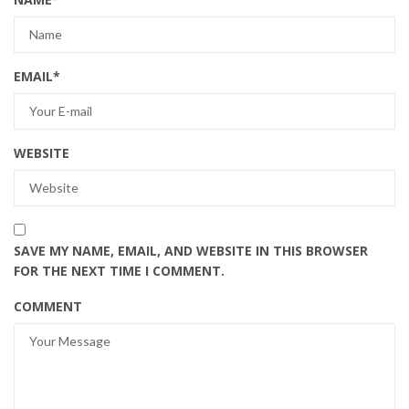
EMAIL
*
WEBSITE
SAVE MY NAME, EMAIL, AND WEBSITE IN THIS BROWSER
FOR THE NEXT TIME I COMMENT.
COMMENT