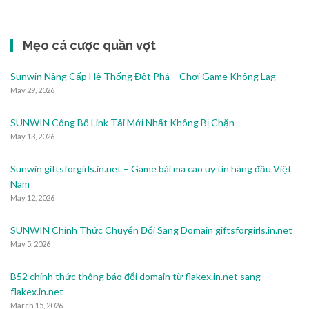
Mẹo cá cược quần vợt
Sunwin Nâng Cấp Hệ Thống Đột Phá – Chơi Game Không Lag
May 29, 2026
SUNWIN Công Bố Link Tải Mới Nhất Không Bị Chặn
May 13, 2026
Sunwin giftsforgirls.in.net – Game bài ma cao uy tín hàng đầu Việt
Nam
May 12, 2026
SUNWIN Chính Thức Chuyển Đổi Sang Domain giftsforgirls.in.net
May 5, 2026
B52 chính thức thông báo đổi domain từ flakex.in.net sang
flakex.in.net
March 15, 2026