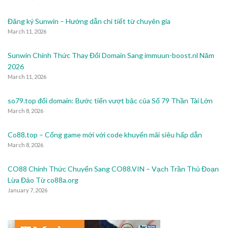
Đăng ký Sunwin – Hướng dẫn chi tiết từ chuyên gia
March 11, 2026
Sunwin Chính Thức Thay Đổi Domain Sang immuun-boost.nl Năm
2026
March 11, 2026
so79.top đổi domain: Bước tiến vượt bậc của Số 79 Thần Tài Lớn
March 8, 2026
Co88.top – Cổng game mới với code khuyến mãi siêu hấp dẫn
March 8, 2026
CO88 Chính Thức Chuyển Sang CO88.VIN – Vạch Trần Thủ Đoạn
Lừa Đảo Từ co88a.org
January 7, 2026