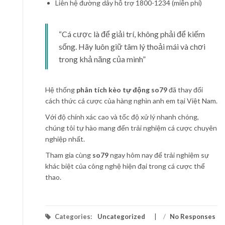
Liên hệ đường dây hỗ trợ 1800-1234 (miễn phí)
“Cá cược là để giải trí, không phải để kiếm
sống. Hãy luôn giữ tâm lý thoải mái và chơi
trong khả năng của mình”
Hệ thống
phân tích kèo tự động so79
đã thay đổi
cách thức cá cược của hàng nghìn anh em tại Việt Nam.
Với độ chính xác cao và tốc độ xử lý nhanh chóng,
chúng tôi tự hào mang đến trải nghiệm cá cược chuyên
nghiệp nhất.
Tham gia cùng
so79
ngay hôm nay để trải nghiệm sự
khác biệt của công nghệ hiện đại trong cá cược thể
thao.
Categories:
Uncategorized
/
No Responses