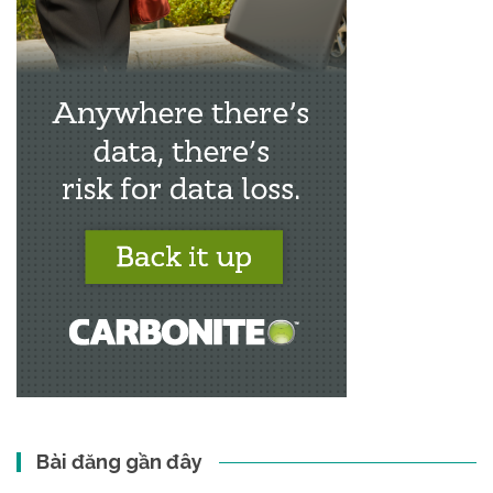
Bài đăng gần đây