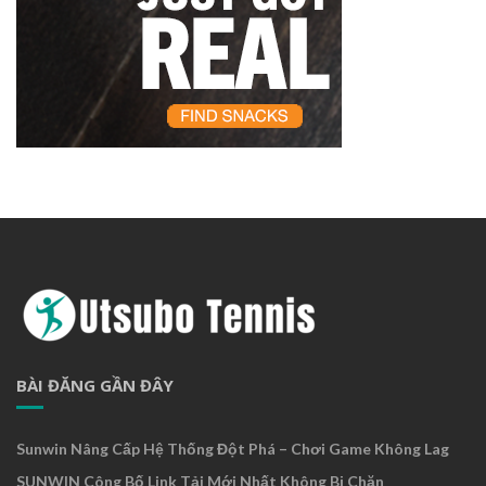
BÀI ĐĂNG GẦN ĐÂY
Sunwin Nâng Cấp Hệ Thống Đột Phá – Chơi Game Không Lag
SUNWIN Công Bố Link Tải Mới Nhất Không Bị Chặn