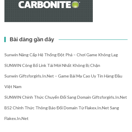
Bài đăng gần đây
Sunwin Nâng Cấp Hệ Thống Đột Phá – Chơi Game Không Lag
SUNWIN Công Bố Link Tải Mới Nhất Không Bị Chặn
Sunwin Giftsforgirls.in.net – Game Bài Ma Cao Uy Tín Hàng Đầu
Việt Nam
SUNWIN Chính Thức Chuyển Đổi Sang Domain Giftsforgirls.in.net
B52 Chính Thức Thông Báo Đổi Domain Từ Flakex.in.net Sang
Flakex.in.net