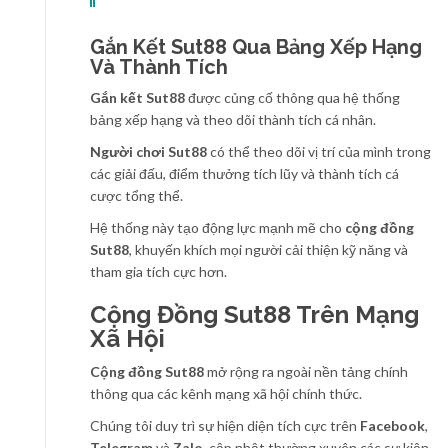
Gắn Kết Sut88
Qua Bảng Xếp Hạng
Và Thành Tích
Gắn kết Sut88
được củng cố thông qua hệ thống
bảng xếp hạng và theo dõi thành tích cá nhân.
Người chơi Sut88
có thể theo dõi vị trí của mình trong
các giải đấu, điểm thưởng tích lũy và thành tích cá
cược tổng thể.
Hệ thống này tạo động lực mạnh mẽ cho
cộng đồng
Sut88
, khuyến khích mọi người cải thiện kỹ năng và
tham gia tích cực hơn.
Cộng Đồng Sut88
Trên Mạng
Xã Hội
Cộng đồng Sut88
mở rộng ra ngoài nền tảng chính
thông qua các kênh mạng xã hội chính thức.
Chúng tôi duy trì sự hiện diện tích cực trên
Facebook
,
Telegram
và
Zalo
, cập nhật thường xuyên các sự kiện,