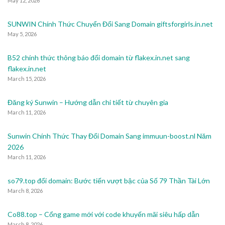
May 12, 2026
SUNWIN Chính Thức Chuyển Đổi Sang Domain giftsforgirls.in.net
May 5, 2026
B52 chính thức thông báo đổi domain từ flakex.in.net sang
flakex.in.net
March 15, 2026
Đăng ký Sunwin – Hướng dẫn chi tiết từ chuyên gia
March 11, 2026
Sunwin Chính Thức Thay Đổi Domain Sang immuun-boost.nl Năm
2026
March 11, 2026
so79.top đổi domain: Bước tiến vượt bậc của Số 79 Thần Tài Lớn
March 8, 2026
Co88.top – Cổng game mới với code khuyến mãi siêu hấp dẫn
March 8, 2026