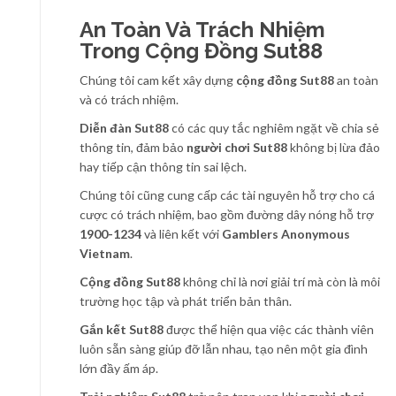
An Toàn Và Trách Nhiệm
Trong
Cộng Đồng Sut88
Chúng tôi cam kết xây dựng
cộng đồng Sut88
an toàn
và có trách nhiệm.
Diễn đàn Sut88
có các quy tắc nghiêm ngặt về chia sẻ
thông tin, đảm bảo
người chơi Sut88
không bị lừa đảo
hay tiếp cận thông tin sai lệch.
Chúng tôi cũng cung cấp các tài nguyên hỗ trợ cho cá
cược có trách nhiệm, bao gồm đường dây nóng hỗ trợ
1900-1234
và liên kết với
Gamblers Anonymous
Vietnam
.
Cộng đồng Sut88
không chỉ là nơi giải trí mà còn là môi
trường học tập và phát triển bản thân.
Gắn kết Sut88
được thể hiện qua việc các thành viên
luôn sẵn sàng giúp đỡ lẫn nhau, tạo nên một gia đình
lớn đầy ấm áp.