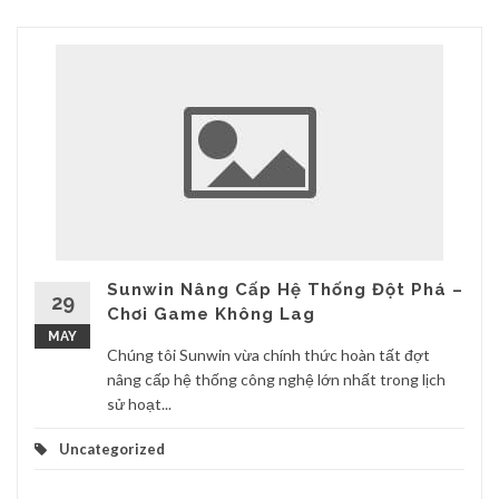
Sunwin Nâng Cấp Hệ Thống Đột Phá –
29
Chơi Game Không Lag
MAY
Chúng tôi Sunwin vừa chính thức hoàn tất đợt
nâng cấp hệ thống công nghệ lớn nhất trong lịch
sử hoạt...
Uncategorized