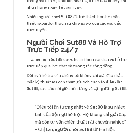
thắng mà còn học hỏi lẫn nhau, tạo nên bầu không khí
như những ngày Tết sum vầy.
Nhiều
người chơi Sut88
đã trở thành bạn bè thân
thiết ngoài đời thực sau khi gặp gỡ qua các giải đấu
trực tuyến.
Người Chơi Sut88
Và Hỗ Trợ
Trực Tiếp 24/7
Trải nghiệm Sut88
được hoàn thiện với dịch vụ hỗ trợ
trực tiếp qua live chat và tương tác cộng đồng.
Đội ngũ hỗ trợ của chúng tôi không chỉ giải đáp thắc
mắc kỹ thuật mà còn tham gia tích cực vào
diễn đàn
Sut88
, tạo cầu nối giữa nền tảng và
cộng đồng Sut88
.
“Điều tôi ấn tượng nhất về
Sut88
là sự nhiệt
tình của đội ngũ hỗ trợ. Họ không chỉ giải đáp
mà còn tư vấn chiến thuật rất chuyên nghiệp”
– Chị Lan,
người chơi Sut88
từ Hà Nội.