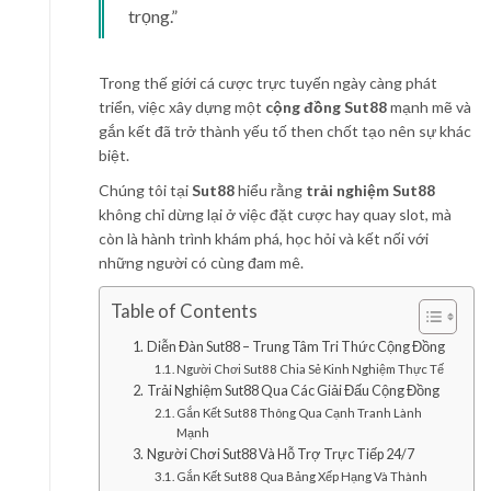
trọng.”
Trong thế giới cá cược trực tuyến ngày càng phát
triển, việc xây dựng một
cộng đồng Sut88
mạnh mẽ và
gắn kết đã trở thành yếu tố then chốt tạo nên sự khác
biệt.
Chúng tôi tại
Sut88
hiểu rằng
trải nghiệm Sut88
không chỉ dừng lại ở việc đặt cược hay quay slot, mà
còn là hành trình khám phá, học hỏi và kết nối với
những người có cùng đam mê.
Table of Contents
Diễn Đàn Sut88 – Trung Tâm Tri Thức Cộng Đồng
Người Chơi Sut88 Chia Sẻ Kinh Nghiệm Thực Tế
Trải Nghiệm Sut88 Qua Các Giải Đấu Cộng Đồng
Gắn Kết Sut88 Thông Qua Cạnh Tranh Lành
Mạnh
Người Chơi Sut88 Và Hỗ Trợ Trực Tiếp 24/7
Gắn Kết Sut88 Qua Bảng Xếp Hạng Và Thành