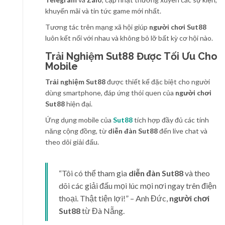
khuyến mãi và tin tức game mới nhất.
Tương tác trên mạng xã hội giúp
người chơi Sut88
luôn kết nối với nhau và không bỏ lỡ bất kỳ cơ hội nào.
Trải Nghiệm Sut88
Được Tối Ưu Cho
Mobile
Trải nghiệm Sut88
được thiết kế đặc biệt cho người
dùng smartphone, đáp ứng thói quen của
người chơi
Sut88
hiện đại.
Ứng dụng mobile của
Sut88
tích hợp đầy đủ các tính
năng cộng đồng, từ
diễn đàn Sut88
đến live chat và
theo dõi giải đấu.
“Tôi có thể tham gia
diễn đàn Sut88
và theo
dõi các giải đấu mọi lúc mọi nơi ngay trên điện
thoại. Thật tiện lợi!” – Anh Đức,
người chơi
Sut88
từ Đà Nẵng.