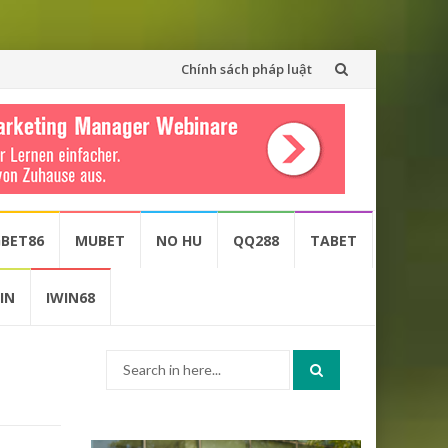
Skip
Chính sách pháp luật
to
content
GBET86
MUBET
NO HU
QQ288
TABET
IN
IWIN68
Search
for: