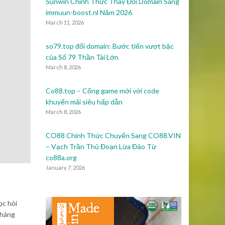
Sunwin Chính Thức Thay Đổi Domain Sang
immuun-boost.nl Năm 2026
March 11, 2026
so79.top đổi domain: Bước tiến vượt bậc
của Số 79 Thần Tài Lớn
March 8, 2026
Co88.top – Cổng game mới với code
khuyến mãi siêu hấp dẫn
March 8, 2026
CO88 Chính Thức Chuyển Sang CO88.VIN
– Vạch Trần Thủ Đoạn Lừa Đảo Từ
co88a.org
January 7, 2026
ọc hỏi
Tháng