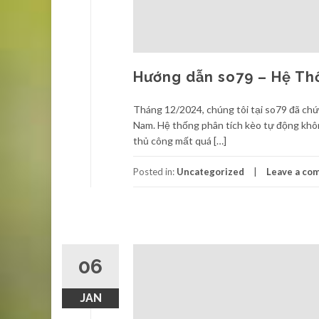
Hướng dẫn so79 – Hệ Th
Tháng 12/2024, chúng tôi tại so79 đã ch
Nam. Hệ thống phân tích kèo tự động không
thủ công mất quá […]
Posted in:
Uncategorized
Leave a co
06
JAN