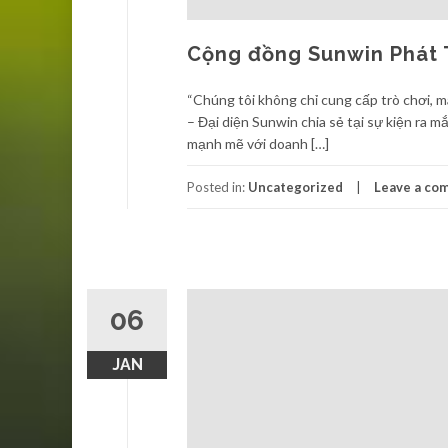
Cộng đồng Sunwin Phát T
“Chúng tôi không chỉ cung cấp trò chơi, m
– Đại diện Sunwin chia sẻ tại sự kiện ra 
mạnh mẽ với doanh […]
Posted in:
Uncategorized
Leave a co
06
JAN